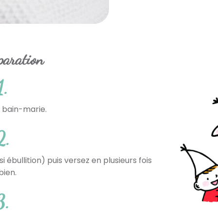
paration
1.
u bain-marie.
2.
 ébullition) puis versez en plusieurs fois
bien.
3.