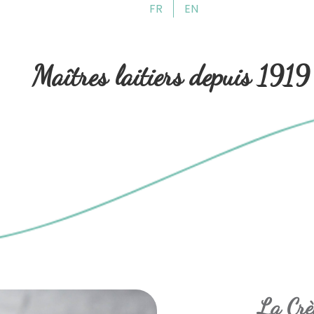
FR
EN
Aller
Aller
à
au
la
contenu
Maîtres laitiers depuis 1919
navigation
La Crè