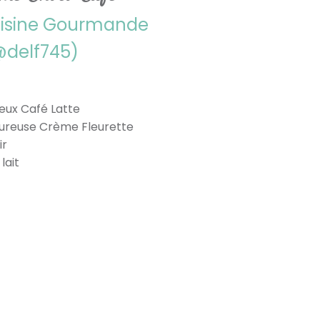
uisine Gourmande
@delf745)
ieux Café Latte
ureuse Crème Fleurette
ir
lait