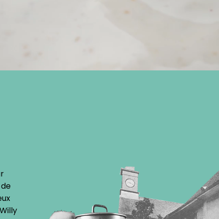
4
r
 de
eux
Willy