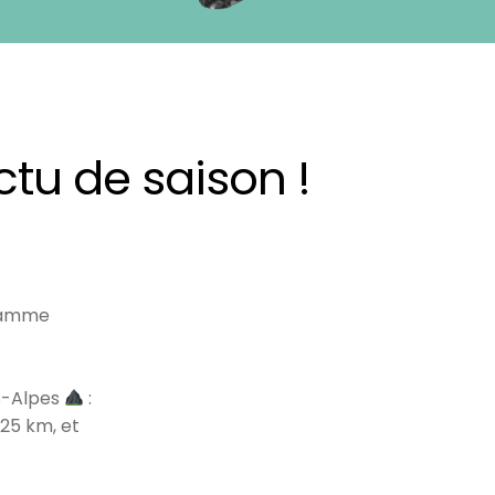
tu de saison !
 gamme
es-Alpes
:
 25 km, et