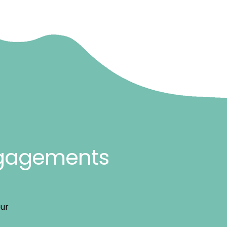
gagements
our