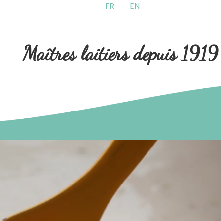
FR
EN
Aller
Aller
à
au
la
contenu
Maîtres laitiers depuis 1919
navigation