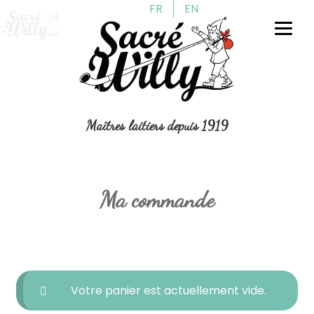
FR
EN
Aller
Aller
à
au
la
contenu
navigation
Maîtres laitiers depuis 1919
Ma commande
Votre panier est actuellement vide.