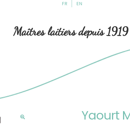
FR
EN
Aller
Aller
à
au
la
contenu
Maîtres laitiers depuis 1919
navigation
Yaourt My