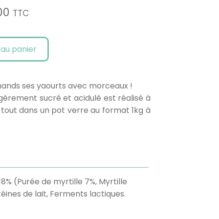
00
TTC
 au panier
rmands ses yaourts avec morceaux !
gèrement sucré et acidulé est réalisé à
Le tout dans un pot verre au format 1kg à
18% (Purée de myrtille 7%, Myrtille
éines de lait, Ferments lactiques.