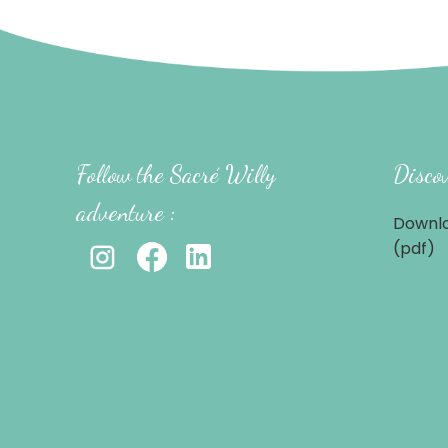
Follow the Sacré Willy
Discov
adventure :
Downlo
(pdf)
-