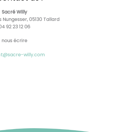
Sacré Willy
s Nungesser, 05130 Tallard
04 92 23 12 06
nous écrire
ct@sacre-willy.com