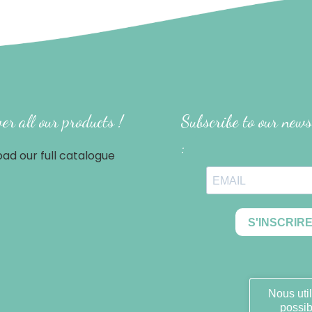
er all our products !
Subscribe to our news
:
ad our full catalogue
Nous util
possib