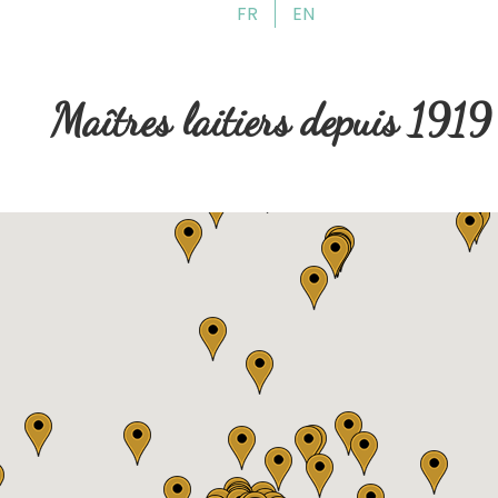
FR
EN
Skip
Skip
to
to
navigation
content
Maîtres laitiers depuis 1919